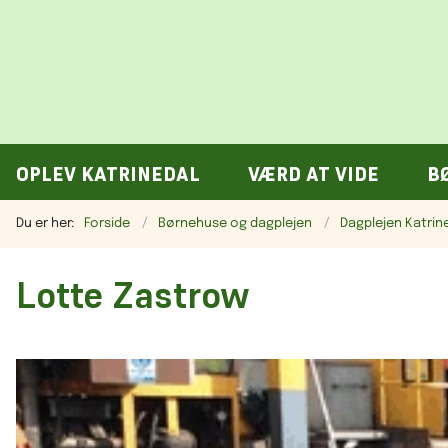
OPLEV KATRINEDAL
VÆRD AT VIDE
B
Du er her:
Forside
Børnehuse og dagplejen
Dagplejen Katrin
Lotte Zastrow