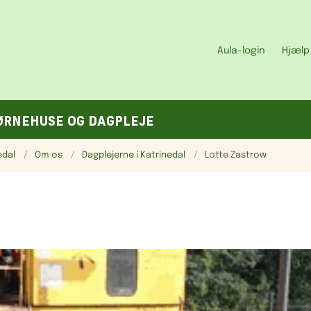
Aula-login
Hjælp 
ØRNEHUSE OG DAGPLEJE
edal
Om os
Dagplejerne i Katrinedal
Lotte Zastrow